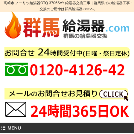
高崎市 ノーリツ給湯器OTQ-3706SAY 給湯器交換工事｜群馬県での給湯器工事・
交換のご用命は群馬給湯器.comへ。