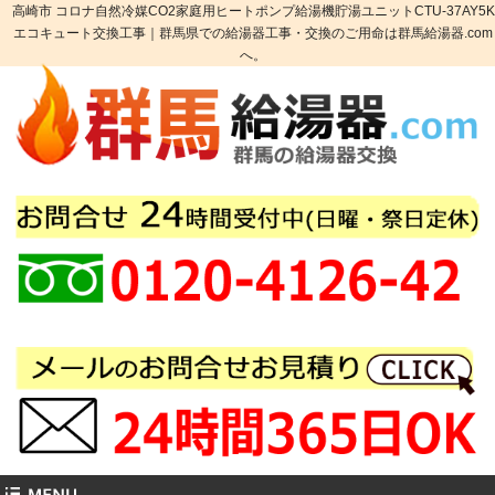
高崎市 コロナ自然冷媒CO2家庭用ヒートポンプ給湯機貯湯ユニットCTU-37AY5K
エコキュート交換工事｜群馬県での給湯器工事・交換のご用命は群馬給湯器.com
へ。