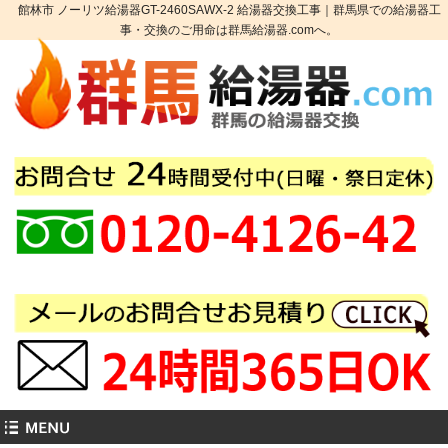
館林市 ノーリツ給湯器GT-2460SAWX-2 給湯器交換工事｜群馬県での給湯器工
事・交換のご用命は群馬給湯器.comへ。