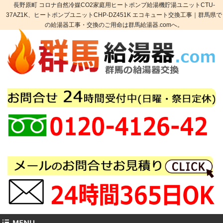
長野原町 コロナ自然冷媒CO2家庭用ヒートポンプ給湯機貯湯ユニットCTU-
37AZ1K、ヒートポンプユニットCHP-DZ451K エコキュート交換工事｜群馬県で
の給湯器工事・交換のご用命は群馬給湯器.comへ。