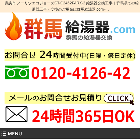
諏訪市 ノーリツエコジョーズGT-C2462PARX-2 給湯器交換工事｜群馬県での給
湯器工事・交換のご用命は群馬給湯器.comへ。