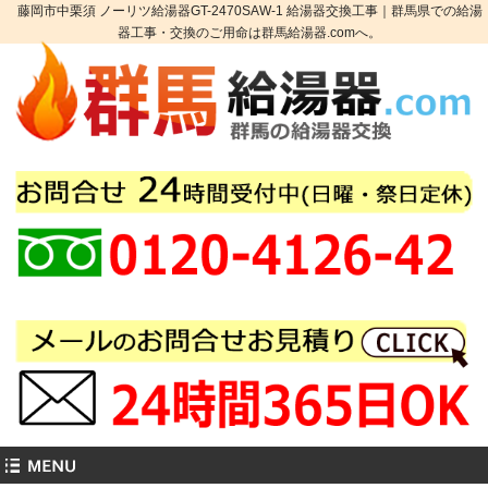
藤岡市中栗須 ノーリツ給湯器GT-2470SAW-1 給湯器交換工事｜群馬県での給湯
器工事・交換のご用命は群馬給湯器.comへ。