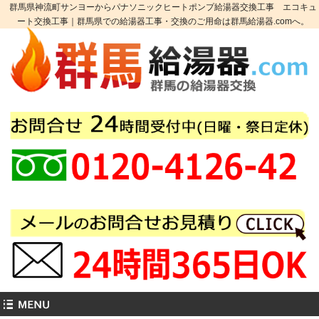
群馬県神流町サンヨーからパナソニックヒートポンプ給湯器交換工事 エコキュ
ート交換工事｜群馬県での給湯器工事・交換のご用命は群馬給湯器.comへ。