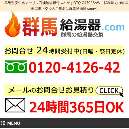
群馬県安中市ノーリツ石油給湯機付ふろがまOTQ-G4702SAW｜群馬県での給湯
器工事・交換のご用命は群馬給湯器.comへ。