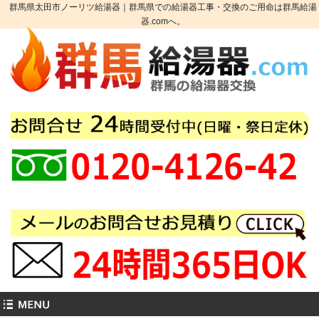
群馬県太田市ノーリツ給湯器｜群馬県での給湯器工事・交換のご用命は群馬給湯
器.comへ。