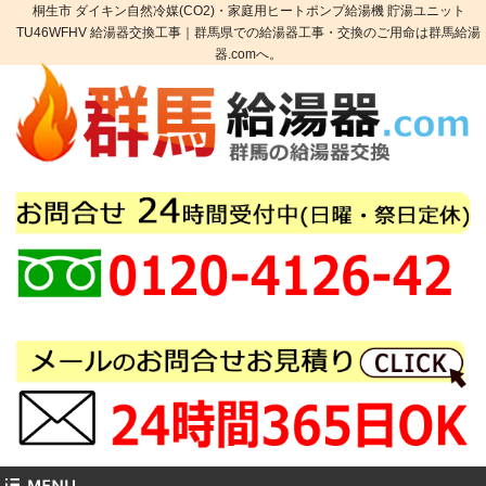
桐生市 ダイキン自然冷媒(CO2)・家庭用ヒートポンプ給湯機 貯湯ユニット
TU46WFHV 給湯器交換工事｜群馬県での給湯器工事・交換のご用命は群馬給湯
器.comへ。