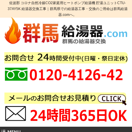
佐波郡 コロナ自然冷媒CO2家庭用ヒートポンプ給湯機 貯湯ユニットCTU-
37AY5K 給湯器交換工事｜群馬県での給湯器工事・交換のご用命は群馬給湯
器.comへ。