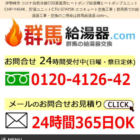
伊勢崎市 コロナ自然冷媒CO2家庭用ヒートポンプ給湯機ヒートポンプユニット
CHP-Y454K、貯湯ユニットCTU-37AY5K エコキュート交換工事｜群馬県での給
湯器工事・交換のご用命は群馬給湯器.comへ。